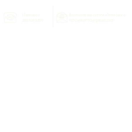
Llamanos:
Envíanos un correo electrónico:
202.939.5390
HDCookePTO@gmail.com