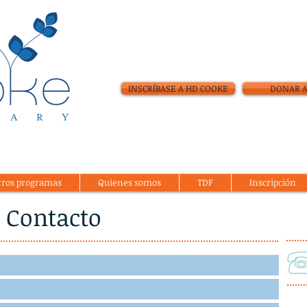
INSCRÍBASE A HD COOKE
DONAR A
tros programas
Quienes somos
TDF
Inscripción
Contacto