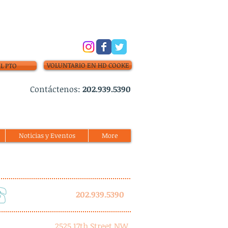
VOLUNTARIO EN HD COOKE
L PTO
Contáctenos:
202.939.5390
Noticias y Eventos
More
202.939.5390
2525 17th Street NW,