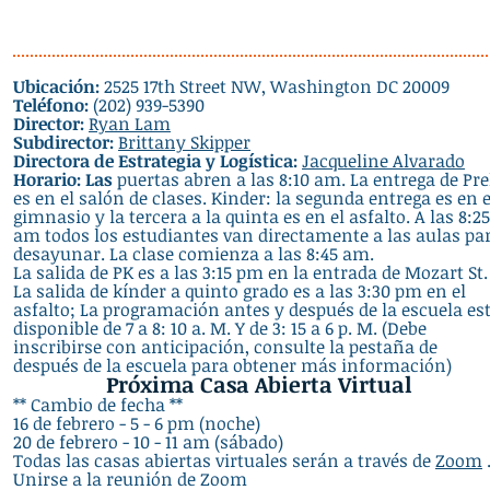
Ubicación:
2525 17th Street NW, Washington DC 20009
Teléfono:
(202) 939-5390
Director:
Ryan Lam
Subdirector:
Brittany Skipper
Directora de Estrategia y Logística:
Jacqueline Alvarado
Horario: Las
puertas abren a las 8:10 am. La entrega de Pr
es en el salón de clases. Kinder: la segunda entrega es en e
gimnasio y la tercera a la quinta es en el asfalto. A las 8:25
am todos los estudiantes van directamente a las aulas pa
desayunar. La clase comienza a las 8:45 am.
La salida de PK es a las 3:15 pm en la entrada de Mozart St.
La salida de kínder a quinto grado es a las 3:30 pm en el
asfalto; La programación antes y después de la escuela es
disponible de 7 a 8: 10 a. M. Y de 3: 15 a 6 p. M. (Debe
inscribirse con anticipación, consulte la pestaña de
después de la escuela para obtener más información)
Próxima Casa Abierta Virtual
** Cambio de fecha **
16 de febrero - 5 - 6 pm (noche)
20 de febrero - 10 - 11 am (sábado)
Todas las casas abiertas virtuales serán a través de
Zoom
Unirse a la reunión de Zoom