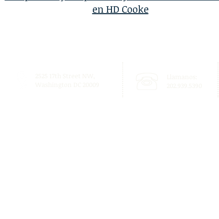
en HD Cooke
2525 17th Street NW,
Llamanos:
Washington DC 20009
202.939.5390