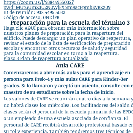
https://zoom.us/j/93844955032?
pwd=MUtGUmZ3U2N0WjFXNm9scFpmbEVRZz09
ID de reunión: 938 4495 5032
Código de acceso: 0NDfFR
Preparación para la escuela del término 3
Haga clic
AQUÍ
para
obtener más información sobre
nuestros planes de preparación para la reapertura del
edificio. Puede descargar un plan operativo de reapertura,
revisar el estado de la lista de verificación de preparación
escolar y encontrar otros recursos de salud y seguridad
para la comunidad escolar en torno a la reapertura.
Plazo 3 Plan de reapertura actualizado
Aula CARE
Comenzaremos a abrir más aulas para el aprendizaje en
persona para Prek-4 y
más
aulas CARE para Kinder-3er
grados. Si lo llamaron y aceptó un asiento, consulte con e
maestro de su estudiante sobre la fecha de inicio.
Los salones de CARE se reunirán cuatro días a la semana 
no habrá clases los miércoles. Los facilitadores del salón 
clases serán el personal de la escuela primaria de las EPD
o un empleado de una escuela asociada de confianza. El
personal de CARE recibirá desarrollo profesional basado e
su rol y experiencia. También tendremos tres técnicos de